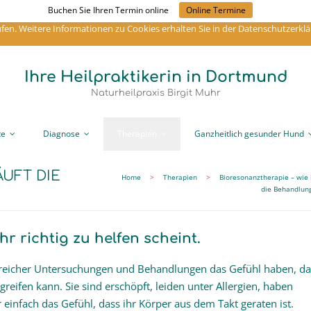
Buchen Sie Ihren Termin online
Online Termine
sern zu können, verwende ich Cookies. Durch die weitere Nutzung der Webse
en. Weitere Informationen zu Cookies erhalten Sie in der Datenschutzerklä
Ihre Heilpraktikerin in Dortmund
Naturheilpraxis Birgit Muhr
te
Diagnose
Therapien
Ganzheitlich gesunder Hund
ÄUFT DIE
Home
>
Therapien
>
Bioresonanztherapie – wie 
die Behandlun
r richtig zu helfen scheint.
ahlreicher Untersuchungen und Behandlungen das Gefühl haben, da
greifen kann. Sie sind erschöpft, leiden unter Allergien, haben
nfach das Gefühl, dass ihr Körper aus dem Takt geraten ist.