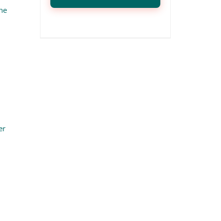
he
er