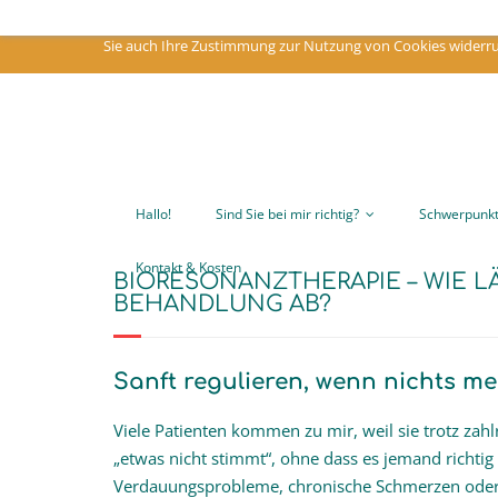
Um meine Webseite für Sie optimal zu gestalten und fortlaufend verbes
Sie auch Ihre Zustimmung zur Nutzung von Cookies widerruf
Hallo!
Sind Sie bei mir richtig?
Schwerpunk
Kontakt & Kosten
BIORESONANZTHERAPIE – WIE L
BEHANDLUNG AB?
Sanft regulieren, wenn nichts meh
Viele Patienten kommen zu mir, weil sie trotz z
„etwas nicht stimmt“, ohne dass es jemand richtig 
Verdauungsprobleme, chronische Schmerzen oder ei