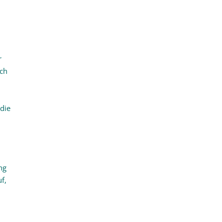
r
och
die
ng
f,