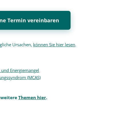
line Termin vereinbaren
gliche Ursachen,
können Sie hier lesen
.
t und Energiemangel
erungssyndrom (MCAS)
 weitere
Themen hier
.