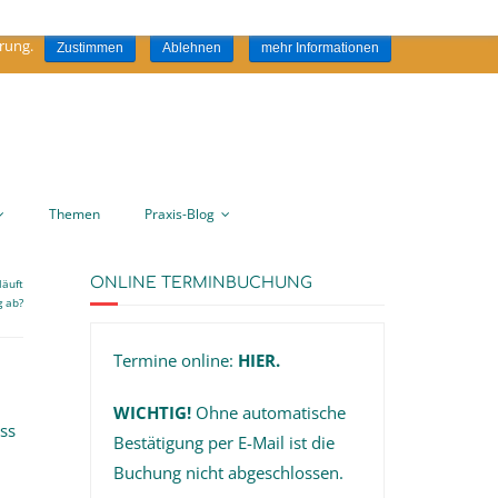
ite stimmen Sie der Verwendung von Cookies zu. An dieser Stelle können
rung.
Zustimmen
Ablehnen
mehr Informationen
Folgen Sie mir:
Themen
Praxis-Blog
ONLINE TERMINBUCHUNG
läuft
g ab?
Termine online:
HIER
.
WICHTIG!
Ohne automatische
ss
Bestätigung per E-Mail ist die
Buchung nicht abgeschlossen.