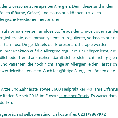
z der Bioresonanztherapie bei Allergien. Denn diese sind in den
 Pollen (Bäume, Gräser) und Hausstaub können u.a. auch
lergische Reaktionen hervorrufen.
auf normalerweise harmlose Stoffe aus der Umwelt oder aus de
llergietherapie, das Immunsystems zu regulieren, sodass es nur n
uf harmlose Dinge. Mittels der Bioresonanztherapie werden
hrer Reaktion auf die Allergene reguliert. Der Körper lernt, die
dlich oder fremd anzusehen, damit sich er sich nicht mehr gegen 
d Patienten, die noch nicht lange an Allergien leiden, lässt sich
werdefreiheit erzielen. Auch langjährige Allergiker können eine
Ärzte und Zahnärzte, sowie 5600 Heilpraktiker. 40 Jahre Erfahru
e finden Sie seit 2018 im Einsatz
in meiner Praxis
. Es wartet darau
 dürfen.
rgespräch ist selbstverständlich kostenfrei:
0231/9867972