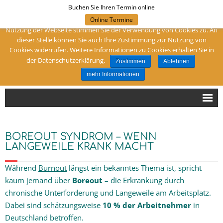
Buchen Sie Ihren Termin online
Um meine Webseite für Sie optimal zu gestalten und fortlaufend
verbessern zu können, verwende ich Cookies. Durch die weitere
Online Termine
Folgen Sie mir:
Nutzung der Webseite stimmen Sie der Verwendung von Cookies zu. An
dieser Stelle können Sie auch Ihre Zustimmung zur Nutzung von
Cookies widerrufen. Weitere Informationen zu Cookies erhalten Sie in
Ihre Heilpraktikerin in Dortmund
der Datenschutzerklärung.
Zustimmen
Ablehnen
Naturheilpraxis Birgit Muhr
mehr Informationen
Hallo!
BOREOUT SYNDROM – WENN
Sind Sie bei mir richtig?
LANGEWEILE KRANK MACHT
Während
Burnout
längst ein bekanntes Thema ist, spricht
Schwerpunkte
kaum jemand über
Boreout
– die Erkrankung durch
chronische Unterforderung und Langeweile am Arbeitsplatz.
Diagnose
Dabei sind schätzungsweise
10 % der Arbeitnehmer
in
Deutschland betroffen.
Therapien