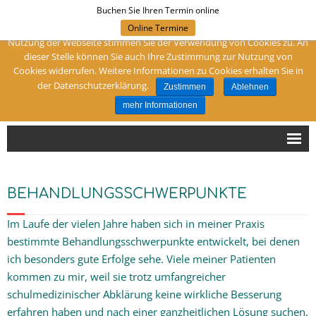
Buchen Sie Ihren Termin online
Um meine Webseite für Sie optimal zu gestalten und fortlaufend
verbessern zu können, verwende ich Cookies. Durch die weitere
Online Termine
Folgen Sie mir:
Nutzung der Webseite stimmen Sie der Verwendung von Cookies zu. An
dieser Stelle können Sie auch Ihre Zustimmung zur Nutzung von
Cookies widerrufen. Weitere Informationen zu Cookies erhalten Sie in
Ihre Heilpraktikerin in Dortmund
der Datenschutzerklärung.
Zustimmen
Ablehnen
Naturheilpraxis Birgit Muhr
mehr Informationen
Hallo!
BEHANDLUNGSSCHWERPUNKTE
Sind Sie bei mir richtig?
Im Laufe der vielen Jahre haben sich in meiner Praxis
Schwerpunkte
bestimmte Behandlungsschwerpunkte entwickelt, bei denen
ich besonders gute Erfolge sehe. Viele meiner Patienten
Diagnose
kommen zu mir, weil sie trotz umfangreicher
schulmedizinischer Abklärung keine wirkliche Besserung
Therapien
erfahren haben und nach einer ganzheitlichen Lösung suchen.