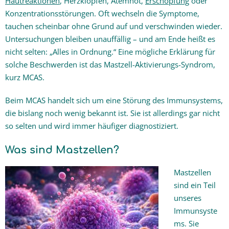
Hautreaktionen
, Herzklopfen, Atemnot,
Erschöpfung
oder
Konzentrationsstörungen. Oft wechseln die Symptome,
Ganzheitlich gesunder Hund
tauchen scheinbar ohne Grund auf und verschwinden wieder.
Untersuchungen bleiben unauffällig – und am Ende heißt es
Themen
nicht selten: „Alles in Ordnung.“ Eine mögliche Erklärung für
solche Beschwerden ist das Mastzell-Aktivierungs-Syndrom,
Praxis-Blog
kurz MCAS.
Kontakt & Kosten
Beim MCAS handelt sich um eine Störung des Immunsystems,
die bislang noch wenig bekannt ist. Sie ist allerdings gar nicht
so selten und wird immer häufiger diagnostiziert.
Was sind Mastzellen?
Mastzellen
sind ein Teil
unseres
Immunsyste
ms. Sie