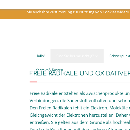
Um meine Webseite für Sie optimal zu gestalten und fortlaufend verbes
Sie auch Ihre Zustimmung zur Nutzung von Cookies widerruf
Hallo!
Sind Sie bei mir richtig?
Schwerpunk
Kontakt & Kosten
FREIE RADIKALE UND OXIDATIVE
Freie Radikale entstehen als Zwischenprodukte un
Verbindungen, die Sauerstoff enthalten und sehr a
Den Freien Radikalen fehlt ein Elektron. Molekül
Gleichgewicht der Elektronen herzustellen. Daher
entreißen. Sie gelten aus dem Grunde als hochreak
Durch die Reaktionen mit den anderen Atomen und 