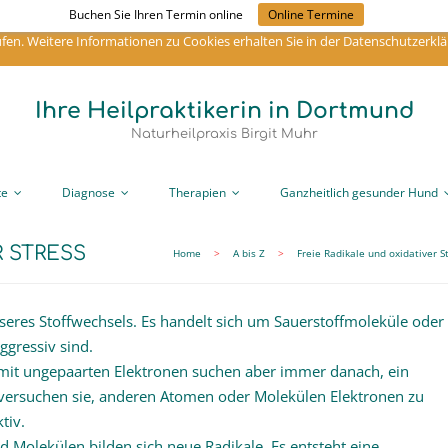
Buchen Sie Ihren Termin online
Online Termine
sern zu können, verwende ich Cookies. Durch die weitere Nutzung der Webse
en. Weitere Informationen zu Cookies erhalten Sie in der Datenschutzerklä
Ihre Heilpraktikerin in Dortmund
Naturheilpraxis Birgit Muhr
te
Diagnose
Therapien
Ganzheitlich gesunder Hund
R STRESS
Home
>
A bis Z
>
Freie Radikale und oxidativer S
seres Stoffwechsels. Es handelt sich um Sauerstoffmoleküle oder
ggressiv sind.
e mit ungepaarten Elektronen suchen aber immer danach, ein
 versuchen sie, anderen Atomen oder Molekülen Elektronen zu
tiv.
Molekülen bilden sich neue Radikale. Es entsteht eine