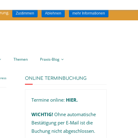
ite stimmen Sie der Verwendung von Cookies zu. An dieser Stelle können
rung.
Zustimmen
Ablehnen
mehr Informationen
Folgen Sie mir:
Themen
Praxis-Blog
tress
ONLINE TERMINBUCHUNG
Termine online:
HIER
.
WICHTIG!
Ohne automatische
Bestätigung per E-Mail ist die
Buchung nicht abgeschlossen.