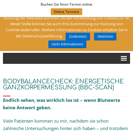
Buchen Sie Ihren Termin online
Um meine Webseite für Sie optimal zu gestalten und fortlaufend
verbessern zu können, verwende ich Cookies. Durch die weitere
Online Termine
Folgen Sie mir:
Nutzung der Webseite stimmen Sie der Verwendung von Cookies zu. An
dieser Stelle können Sie auch Ihre Zustimmung zur Nutzung von
Cookies widerrufen. Weitere Informationen zu Cookies erhalten Sie in
Ihre Heilpraktikerin in Dortmund
der Datenschutzerklärung.
Zustimmen
Ablehnen
Naturheilpraxis Birgit Muhr
mehr Informationen
Hallo!
BODYBALANCECHECK: ENERGETISCHE
Sind Sie bei mir richtig?
GANZKÖRPERMESSUNG (BBC-SCAN)
Endlich sehen, was wirklich los ist – wenn Blutwerte
Schwerpunkte
keine Antwort geben.
Diagnose
Viele Patienten kommen zu mir, nachdem sie schon
zahlreiche Untersuchungen hinter sich haben – und trotzdem
Therapien