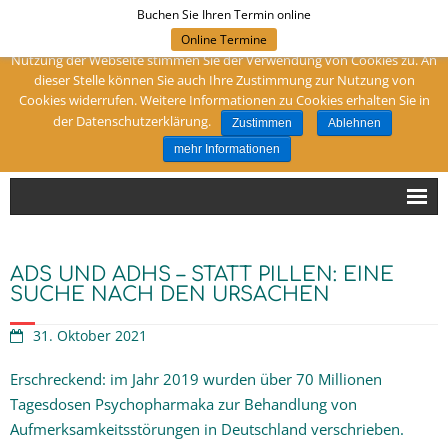
Buchen Sie Ihren Termin online
Um meine Webseite für Sie optimal zu gestalten und fortlaufend
verbessern zu können, verwende ich Cookies. Durch die weitere
Online Termine
Folgen Sie mir:
Nutzung der Webseite stimmen Sie der Verwendung von Cookies zu. An
dieser Stelle können Sie auch Ihre Zustimmung zur Nutzung von
Cookies widerrufen. Weitere Informationen zu Cookies erhalten Sie in
Ihre Heilpraktikerin in Dortmund
der Datenschutzerklärung.
Zustimmen
Ablehnen
Naturheilpraxis Birgit Muhr
mehr Informationen
Hallo!
ADS UND ADHS – STATT PILLEN: EINE
Sind Sie bei mir richtig?
SUCHE NACH DEN URSACHEN
31. Oktober 2021
Schwerpunkte
Erschreckend: im Jahr 2019 wurden über 70 Millionen
Diagnose
Tagesdosen Psychopharmaka zur Behandlung von
Aufmerksamkeitsstörungen in Deutschland verschrieben.
Therapien